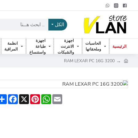
الكل
اجهزة
اجهزة
الحاسبات
انظمة
الرئيسية
الانترنت
طباعة
وملحقاتها
المراقبة
والشبكات
واستنساخ
RAM LEXAR PC 16G 3200
are
acebook
Pinterest
X
WhatsApp
Email