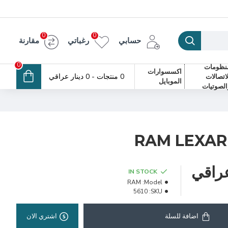
0
0
حسابي
رغباتي
مقارنة
0
نظومات
اكسسوارات
0 منتجات - 0 دينار عراقي
لاتصالات
الموبايل
الصوتيات
RAM LEXAR 
IN STOCK
RAM
Model:
5610
SKU:
اضافة للسلة
اشتري الان