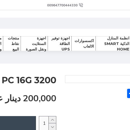
009647700444330
انظمة المنازل
اجهزة توفير
اجهزة
منتجات
م
اكسسوارات
الذكية SMART
الطاقة
الستلايت
نقاط
ا
الالعاب
HOME
UPS
ونقل الصورة
البيع
و
PC 16G 3200
Sh
F
200,000 دينار عراقي