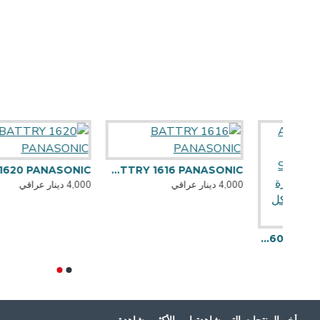
SONIC
BATTRY 1616 PANASONIC
4,000 دينار عراقي
4,000 دينار عراقي
ADAPTER PHILIPS TYPE-C 8 IN 1 - SWR16025 ( HDMI*2 DP VGA ) يعرض الصورة على اكثر من شاشة بشكل منفصل