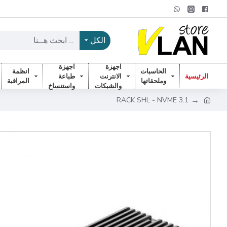
الكل
اجهزة
اجهزة
الحاسبات
انظمة
الرئيسية
الانترنت
طباعة
وملحقاتها
المراقبة
والشبكات
واستنساخ
RACK SHL - NVME 3.1