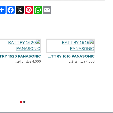
are
acebook
Pinterest
X
WhatsApp
Email
20 PANASONIC
BATTRY 1616 PANASONIC
4,000 دينار عراقي
4,000 دينار عراقي
ADAPTER PHILIPS TYPE-C 8 IN 1 - SWR16025 ( HDMI*2 DP VGA ) يعرض الصورة على اكثر من شاشة بشكل منفصل