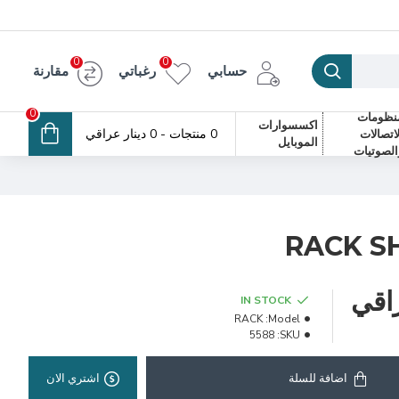
0
0
حسابي
رغباتي
مقارنة
0
نظومات
اكسسوارات
0 منتجات - 0 دينار عراقي
لاتصالات
الموبايل
الصوتيات
RACK SH
IN STOCK
RACK
Model:
5588
SKU:
اضافة للسلة
اشتري الان