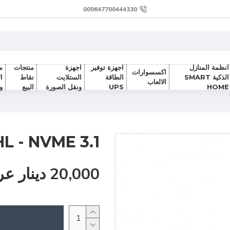
009647700444330
انظمة المنازل
اجهزة توفير
اجهزة
منتجات
م
اكسسوارات
الذكية SMART
الطاقة
الستلايت
نقاط
ا
الالعاب
HOME
UPS
ونقل الصورة
البيع
و
L - NVME 3.1
20,000 دينار عراقي