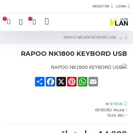
REGISTER
LOGIN
0
0
RAPOO NK1800 KEYBORD USB
RAPOO NK1800 KEYBORD USB
Share
Facebook
Pinterest
X
WhatsApp
Email
IN STOCK
KEYBORD
Model:
5516
SKU: