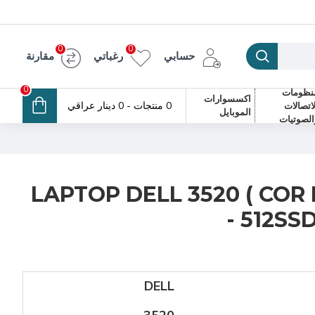
0
0
حسابي
رغباتي
مقارنة
0
نظومات
اكسسوارات
0 منتجات - 0 دينار عراقي
لاتصالات
الموبايل
الصوتيات
LAPTOP DELL 3520 ( COR I
- 512SSD
DELL