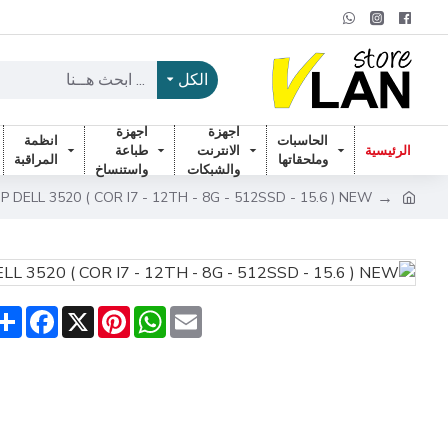
الكل
اجهزة
اجهزة
الحاسبات
انظمة
الرئيسية
الانترنت
طباعة
وملحقاتها
المراقبة
والشبكات
واستنساخ
 DELL 3520 ( COR I7 - 12TH - 8G - 512SSD - 15.6 ) NEW
are
acebook
Pinterest
X
WhatsApp
Email