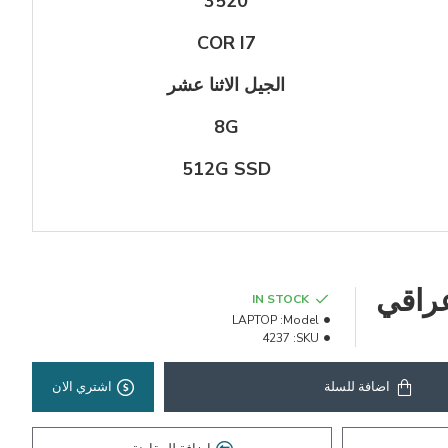
3520
COR I7
الجيل الاثنا عشر
8G
512G SSD
IN STOCK
LAPTOP
Model:
4237
SKU:
اضافة للسلة
اشتري الان