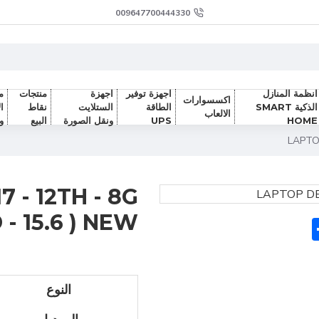
009647700444330
انظمة المنازل
اجهزة توفير
اجهزة
منتجات
م
اكسسوارات
الذكية SMART
الطاقة
الستلايت
نقاط
ا
الالعاب
HOME
UPS
ونقل الصورة
البيع
و
LAPTOP
7 - 12TH - 8G
 - 15.6 ) NEW
Sh
F
النوع