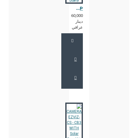
CAMERA EZVIZ-CS - C6-A0 4MP كاميرة وايفاي
60,000
دينار
عراقي