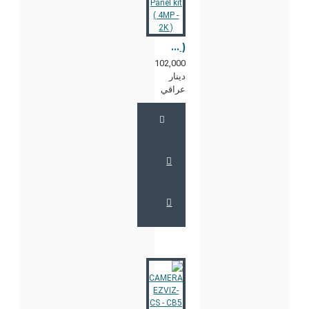
CAMERA EZVIZ-CS - CB3 WITH Solar Panel kit ( 4MP - 2K )
102,000
دينار
عراقي