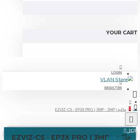
YOUR
LOGIN
REGISTER
EZVIZ-CS - EP3X PRO ( 3M )
حاكية EZVIZ-CS - EP3X PRO ( 3MP -