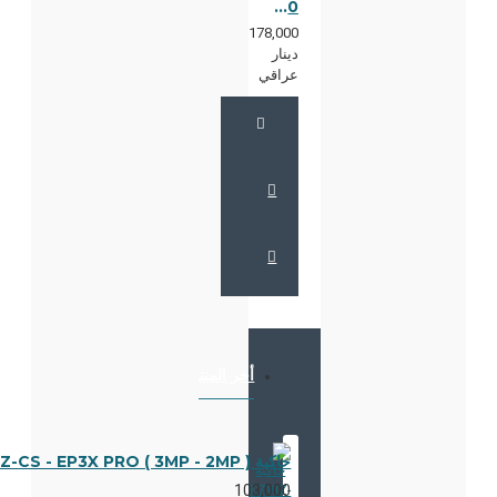
CAMERA EZVIZ-CS - CB8 -R100
178,000
دينار
عراقي
أخر المنتجات التي شاهدتها
الأكثر مشاهدة
حاكية EZVIZ-CS - EP3X PRO ( 3MP - 2MP )
103,000