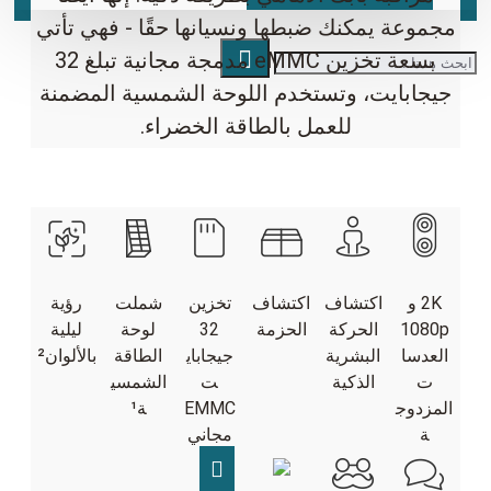
وعة يمكنك ضبطها ونسيانها حقًا - فهي تأتي
بسعة تخزين eMMC مدمجة مجانية تبلغ 32
جابايت، وتستخدم اللوحة الشمسية المضمنة
للعمل بالطاقة الخضراء.
2K و
اكتشاف
اكتشاف
تخزين
شملت
رؤية
108
الحركة
الحزمة
32
لوحة
ليلية
دسا
البشرية
جيجاباي
الطاقة
بالألوان
²
الذكية
ت
الشمسي
زدوج
EMMC
ة¹
ة
مجاني