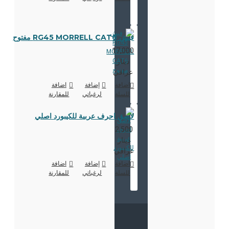
فيش RG45 MORRELL CAT6 مفتوح
17,000
دينار
عراقي
اضافة
إضافة
اضافة
للسلة
لرغباتي
للمقارنة
لاصق احرف عربية للكيبورد اصلي
2,500
دينار
عراقي
اضافة
إضافة
اضافة
للسلة
لرغباتي
للمقارنة