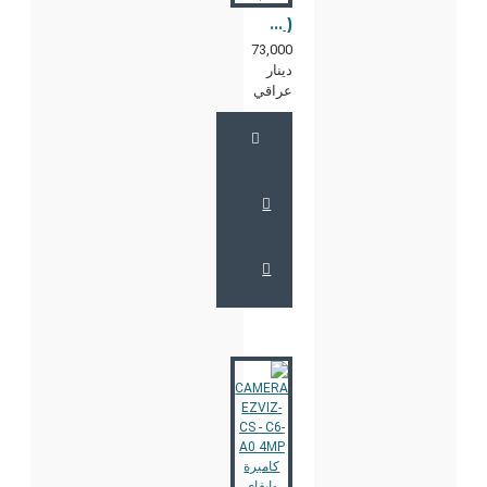
CAMERA EZVIZ CS-TY7( 4MP + 4MP,W2 )
73,000
دينار
عراقي