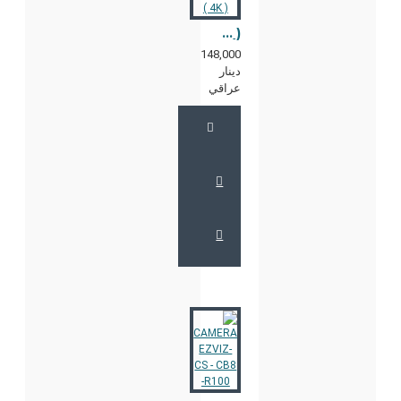
CAMERA EZVIZ-CS - CB5 ( 4K )
148,000
دينار
عراقي