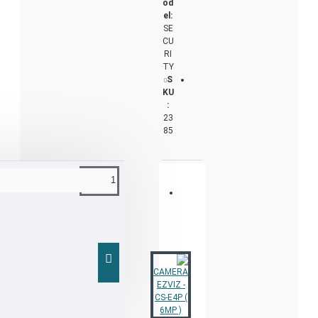
od
el:
SE
CU
RI
TY
S
KU
:
23
85
ا