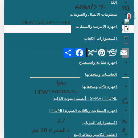
الكل
 دينار عراقي
60M/2.7-12mm
منظومات الاتصال والصوتيات
اجهزة الانترنت والشبكات
سلة الشراء فارغة !
اكسسوارات الالعاب
Share
Facebook
Pinterest
X
WhatsApp
Emai
انظمة المراقبة
اجهزة طباعة واستنساخ
الحاسبات وملحقاتها
الشركة
دهوا
اجهزة UPS وملحقاتها
الموديل
HFW1500RP-Z-IRE6
SMART HOME - أنظمة البيوت الذكية
مكان الاستخدام
خارجية
الدقة
5ميكا
اجهزة الستلايت وناقلات الصورة ( HDMI )
فتحة العدسة
2.7
اكسسوارات الموبايل
التصوير اليلي
اشعة تحت الحمراء 60 متر
انظمة الكاشير ونقاط البيع