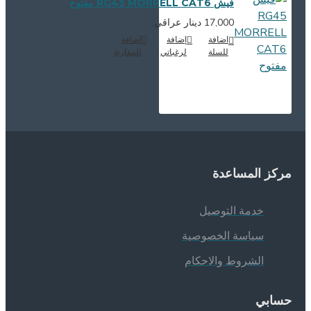
فيش RG45 MORRELL CAT6 مفتوح
17,000 دينار عراقي
اضافة
إضافة
اضافة
للسلة
لرغباتي
للمقارنة
ركز المساعدة
خدمة التوصيل
سياسة الخصوصية
الشروط والاحكام
سابي