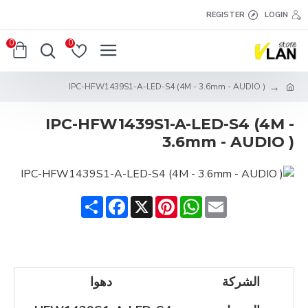
REGISTER
LOGIN
0
0
IPC-HFW1439S1-A-LED-S4 (4M - 3.6mm - AUDIO )
IPC-HFW1439S1-A-LED-S4 (4M -
3.6mm - AUDIO )
Share
Facebook
Pinterest
X
WhatsApp
Email
الشركة
دهوا