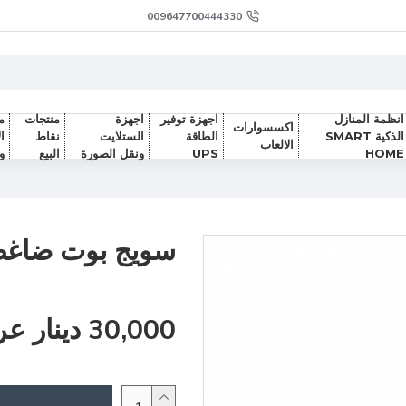
009647700444330
انظمة المنازل
اجهزة توفير
اجهزة
منتجات
م
اكسسوارات
الذكية SMART
الطاقة
الستلايت
نقاط
ا
الالعاب
HOME
UPS
ونقل الصورة
البيع
و
سويج بوت ضاغط BOT سما
30,000 دينار عراقي