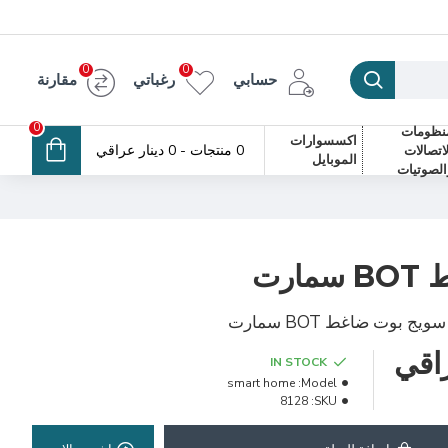
0
0
حسابي
رغباتي
مقارنة
0
نظومات
اكسسوارات
0 منتجات - 0 دينار عراقي
لاتصالات
الموبايل
الصوتيات
رت
سويج بوت ضاغط BOT سمارت
IN STOCK
smart home
Model:
8128
SKU: