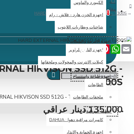
الكيبورد والماوس
مقارنة
0
HARD EXTERNAL HIKVISON SSD 512G - T300S
اجهزة الخزن هارد - فلاش - رام
شاحنات وبطاريات اللابتوب
اجهزة الانترنت والشبكات
Share
Facebook
Pinterest
X
WhatsApp
Email
اجهزة النانو والراوتر
كيبلات الانترنت والمحولات وملحقاتها
NAL HIKVISON SSD 512G -
اجهزة طباعة واستنساخ
T300S
الطابعات
NAL HIKVISON SSD 512G - T300S
ملحقات الطابعات
135,000 دينار عراقي
انظمة المراقبة
كاميرات مراقبة دهوا : DAHUA
اجهزة الحماية والانذار