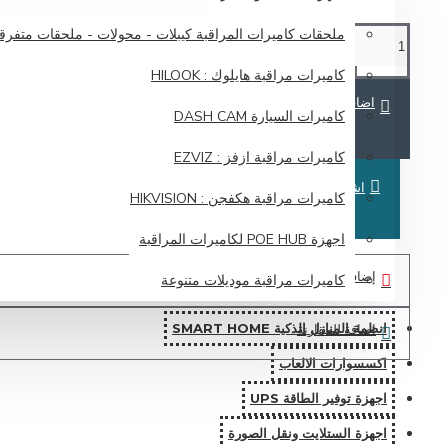
ملحقات كاميرات المراقبة كيبلات - محولات - ملحقات متفرق
كاميرات مراقبة هايلوك : HILOOK
اضافة للسلة
كاميرات السيارة DASH CAM
كاميرات مراقبة ازفز : EZVIZ
اشتري الان
كاميرات مراقبة هكفجن : HIKVISION
اجهزة POE HUB لكاميرات المراقبة
إضافة لرغباتي
كاميرات مراقبة موديلات متنوعة
انظمة المنازل الذكية SMART HOME
اضافة للمقارنة
اكسسوارات الالعاب
اجهزة توفير الطاقة UPS
اجهزة الستلايت ونقل الصورة