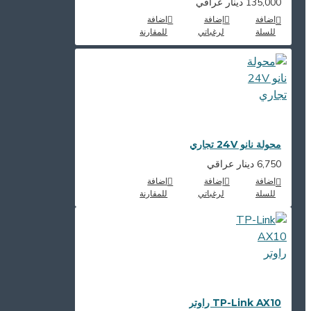
135,000 دينار عراقي
اضافة
إضافة
اضافة
للسلة
لرغباتي
للمقارنة
محولة نانو 24V تجاري
6,750 دينار عراقي
اضافة
إضافة
اضافة
للسلة
لرغباتي
للمقارنة
TP-Link AX10 راوتر