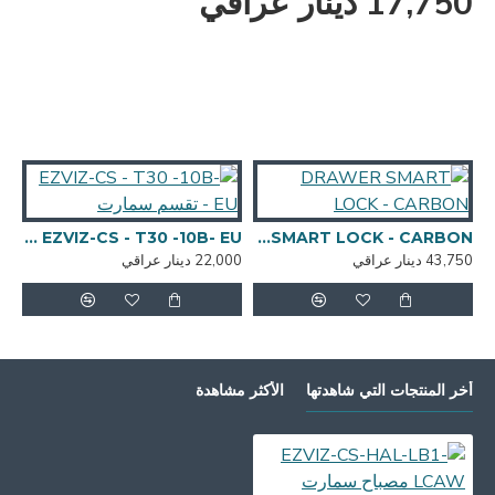
17,750 دينار عراقي
DRAWER SMART LOCK - CARBON
EZVIZ-CS - T30 -10B- EU - تقسم سمارت
43,750 دينار عراقي
22,000 دينار عراقي
,000
أخر المنتجات التي شاهدتها
الأكثر مشاهدة