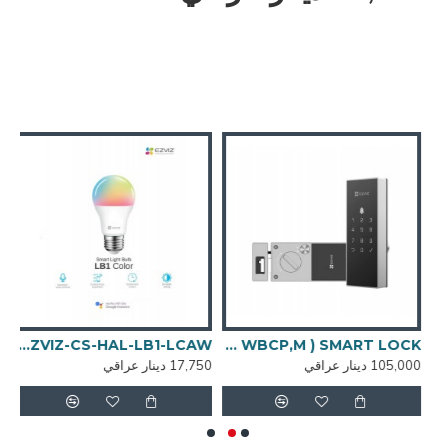
EZVIZ-CS -  - تقسم سمارت
EZVIZ-CS-DL03 ( WBCP,M ) SMART LOCK
EZVIZ-CS-HAL-LB1-LCAW مصباح سمارت
105,000 دينار عراقي
17,750 دينار عراقي
5,000