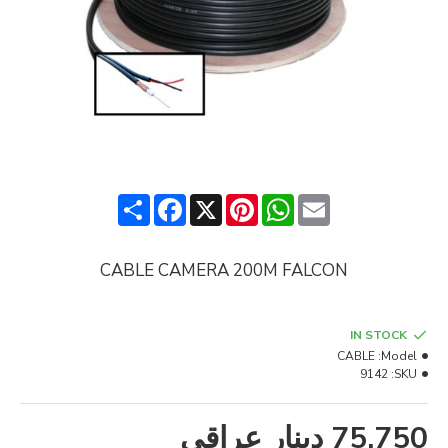
Share
Facebook
Pinterest
X
WhatsApp
Email
CABLE CAMERA 200M FALCON
IN STOCK
CABLE
Model:
9142
SKU:
75,750 دينار عراقي