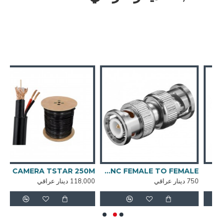
BNC to BNC FEMALE TO FEMALE
CABEL CAMERA TSTAR 250M - نحاس عالي - دائري
750 دينار عراقي
118,000 دينار عراقي
,000