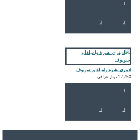
دبتري نشرة وامبلفاير سونوف
12,7 دينار عراقي