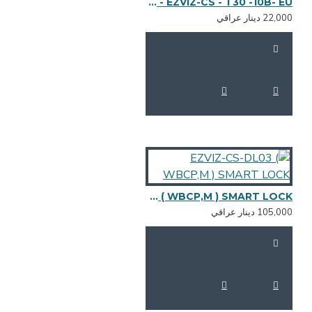
EZVIZ-CS - T30 -10B- EU - تقسم سمارت
22,0 دينار عراقي
EZVIZ-CS-DL03 ( WBCP,M ) SMART LOCK
105,0 دينار عراقي