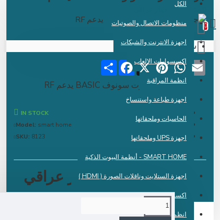
الكل
 دينار عراقي
منظومات الاتصال والصوتيات
اجهزة الانترنت والشبكات
سلة الشراء فارغة !
اكسسوارات الالعاب
Share
Facebook
Pinterest
X
WhatsApp
Emai
انظمة المراقبة
جوك سمارت سونوف BASIC يدعم RF
اجهزة طباعة واستنساخ
IN STOCK
الحاسبات وملحقاتها
Model:
smart home
SKU:
8123
اجهزة UPS وملحقاتها
SMART HOME - أنظمة البيوت الذكية
18,250 دينار عراقي
اجهزة الستلايت وناقلات الصورة ( HDMI )
اكسسوارات الموبايل
انظمة الكاشير ونقاط البيع