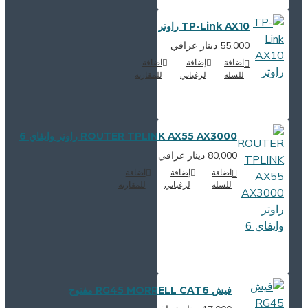
TP-Link AX10 راوتر
55,000 دينار عراقي
اضافة
إضافة
اضافة
للسلة
لرغباتي
للمقارنة
ROUTER TPLINK AX55 AX3000 راوتر وايفاي 6
80,000 دينار عراقي
اضافة
إضافة
اضافة
للسلة
لرغباتي
للمقارنة
فيش RG45 MORRELL CAT6 مفتوح