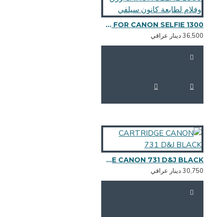
CANON INKJET & PAPER RP 108 FOR CANON SELFIE 1300 ورق وفلام لطابعة كانون سيلفي
36,5 دينار عراقي
CARTRIDGE CANON 731 D&J BLACK
30,7 دينار عراقي