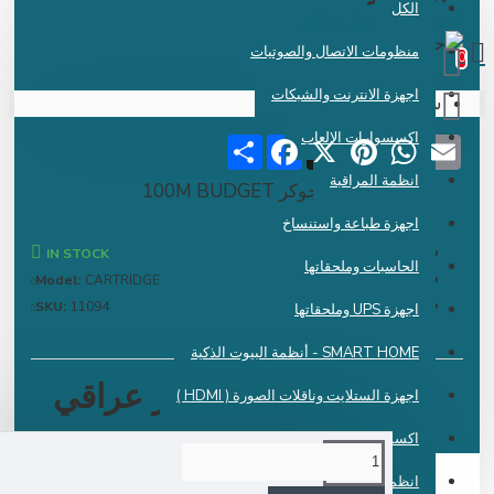
الكل
 دينار عراقي
منظومات الاتصال والصوتيات
اجهزة الانترنت والشبكات
سلة الشراء فارغة !
اكسسوارات الالعاب
Share
Facebook
Pinterest
X
WhatsApp
Emai
انظمة المراقبة
حبر جوكر 100M BUDGET
اجهزة طباعة واستنساخ
IN STOCK
الحاسبات وملحقاتها
Model:
CARTRIDGE
SKU:
11094
اجهزة UPS وملحقاتها
SMART HOME - أنظمة البيوت الذكية
18,250 دينار عراقي
اجهزة الستلايت وناقلات الصورة ( HDMI )
اكسسوارات الموبايل
انظمة الكاشير ونقاط البيع