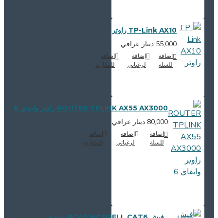
TP-Link AX10 راوتر
55,000 دينار عراقي
اضافة
إضافة
اضافة
للسلة
لرغباتي
للمقارنة
ROUTER TPLINK AX55 AX3000 راوتر وايفاي 6
80,000 دينار عراقي
اضافة
إضافة
اضافة
للسلة
لرغباتي
للمقارنة
فيش RG45 MORRELL CAT6 مفتوح