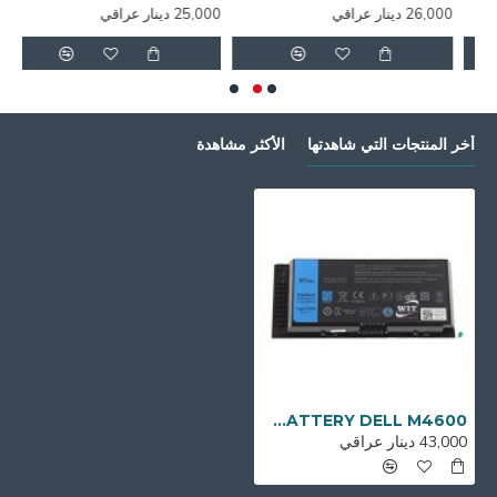
26,000 دينار عراقي
25,000 دينار عراقي
,000
أخر المنتجات التي شاهدتها
الأكثر مشاهدة
BATTERY DELL M4600 بطارية لابتوب
43,000 دينار عراقي