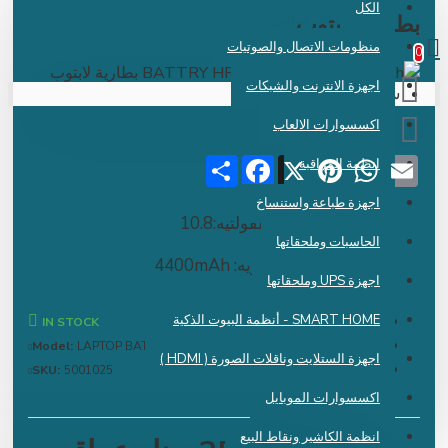
الكل
 دينار عراقي
طارية لابتوب
منظومات الاتصال والصوتيات
اجهزة الانترنت والشبكات
سلة الشراء فارغة !
اكسسوارات الالعاب
Share
Facebook
Pinterest
X
WhatsApp
Emai
انظمة المراقبة
اجهزة طباعة واستنساخ
الفولتيه:10.8
الحاسبات وملحقاتها
الامبيريه: 4400mAh
اجهزة UPS وملحقاتها
SMART HOME - أنظمة البيوت الذكية
IN STOCK
Model:
LAPTOP BATTRY
اجهزة الستلايت وناقلات الصورة ( HDMI )
SKU:
5001025
اكسسوارات الموبايل
انظمة الكاشير ونقاط البيع