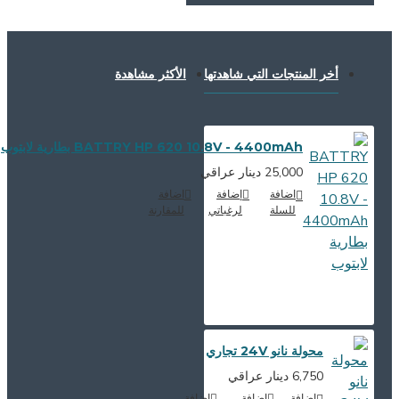
أخر المنتجات التي شاهدتها
الأكثر مشاهدة
BATTRY HP 620 10.8V - 4400mAh بطارية لابتوب
25,000 دينار عراقي
اضافة
إضافة
اضافة
للسلة
لرغباتي
للمقارنة
محولة نانو 24V تجاري
6,750 دينار عراقي
اضافة
إضافة
اضافة