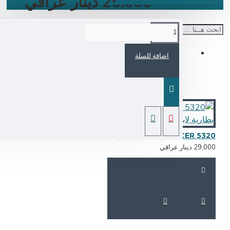
25,000 دينار عراقي
اضافة للسلة
BATTERY ACER 5320 بطارية لابتوب
29,0 دينار عراقي