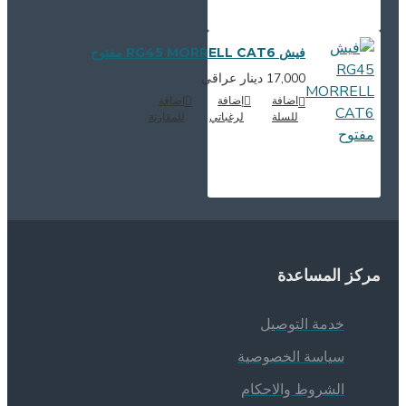
فيش RG45 MORRELL CAT6 مفتوح
17,000 دينار عراقي
اضافة
إضافة
اضافة
للسلة
لرغباتي
للمقارنة
ركز المساعدة
خدمة التوصيل
سياسة الخصوصية
الشروط والاحكام