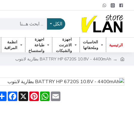
الكل
اجهزة
اجهزة
الحاسبات
انظمة
الرئيسية
الانترنت
طباعة
وملحقاتها
المراقبة
والشبكات
واستنساخ
BATTRY HP 6720S 10.8V - 4400mAh بطارية لابتوب
are
acebook
Pinterest
X
WhatsApp
Email