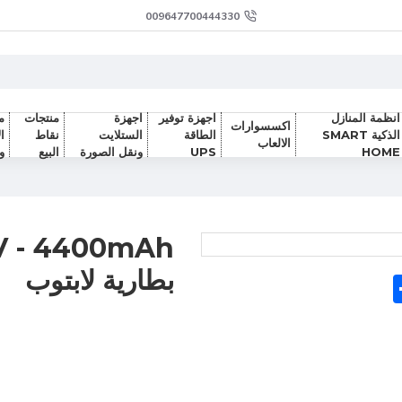
009647700444330
انظمة المنازل
اجهزة توفير
اجهزة
منتجات
م
اكسسوارات
الذكية SMART
الطاقة
الستلايت
نقاط
ا
الالعاب
HOME
UPS
ونقل الصورة
البيع
و
V - 4400mAh
بطارية لابتوب
Sh
F