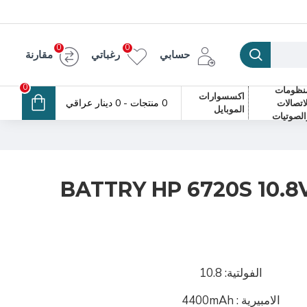
0
0
حسابي
رغباتي
مقارنة
0
نظومات
اكسسوارات
0 منتجات - 0 دينار عراقي
لاتصالات
الموبايل
الصوتيات
BATTRY HP 6720S 10.8
الفولتية: 10.8
الامبيرية : 4400mAh