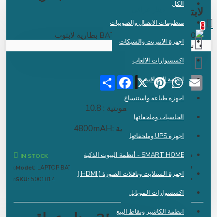
الكل
 دينار عراقي
ابتوب
منظومات الاتصال والصوتيات
اجهزة الانترنت والشبكات
سلة الشراء فارغة !
اكسسوارات الالعاب
Share
Facebook
Pinterest
X
WhatsApp
Emai
انظمة المراقبة
اجهزة طباعة واستنساخ
الفولتية : 10.8
الحاسبات وملحقاتها
الامبيرية :4800mAH
اجهزة UPS وملحقاتها
SMART HOME - أنظمة البيوت الذكية
IN STOCK
Model:
LAPTOP BATTRY
اجهزة الستلايت وناقلات الصورة ( HDMI )
SKU:
5001014
اكسسوارات الموبايل
انظمة الكاشير ونقاط البيع