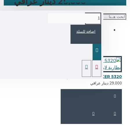
25,000 دينار عراقي
اضافة للسلة
BATTERY ACER 5320 بطارية لابتوب
29,0 دينار عراقي