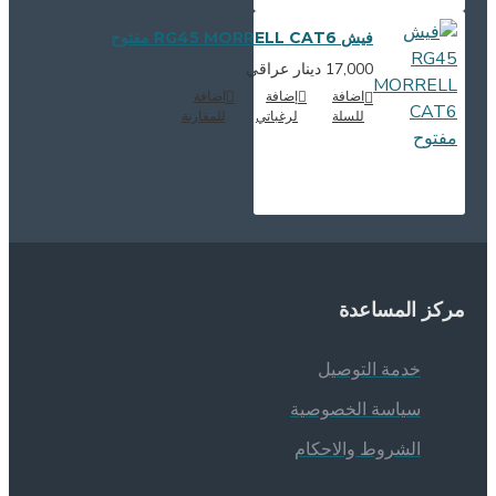
فيش RG45 MORRELL CAT6 مفتوح
17,000 دينار عراقي
اضافة
إضافة
اضافة
للسلة
لرغباتي
للمقارنة
ركز المساعدة
خدمة التوصيل
سياسة الخصوصية
الشروط والاحكام