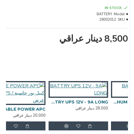
IN STOCK
BATTERY
Model:
28002012
SKU:
8,500 دينار عراقي
BATTRY UPS 12V - 9A LONG
BATTRY LITHUM - CARBON - 12V 7A
28,000 دينار عراقي
CABLE POWER APC - كيبل بور حاسبة / UPS فتحة عرض
20,000 دينار عراقي