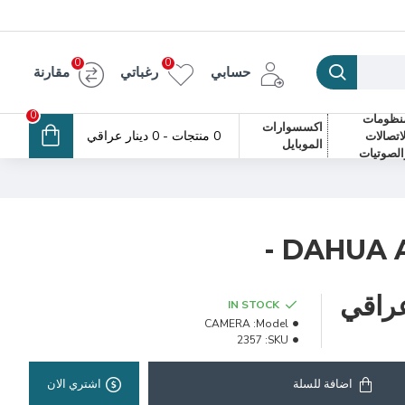
0
0
حسابي
رغباتي
مقارنة
0
نظومات
اكسسوارات
0 منتجات - 0 دينار عراقي
لاتصالات
الموبايل
الصوتيات
DAHUA A
IN STOCK
CAMERA
Model:
2357
SKU:
اضافة للسلة
اشتري الان