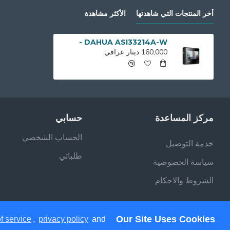
أخر المنتجات التي شاهدتها
الأكثر مشاهدة
DAHUA ASI33214A-W -
160,000 دينار عراقي
مركز المساعدة
حسابي
الحساب الشخصي
خدمة التوصيل
طلباتي
سياسة الخصوصية
الشروط والاحكام
Our Site Uses Cookies
f service
,
privacy policy
and
جميع الحقوق محفوظة - فيلان ستور