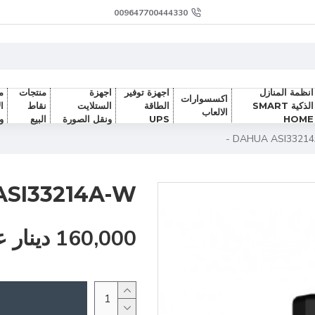
009647700444330
انظمة المنازل
اجهزة توفير
اجهزة
منتجات
م
اكسسوارات
الذكية SMART
الطاقة
الستلايت
نقاط
ا
الالعاب
HOME
UPS
ونقل الصورة
البيع
و
DAHUA ASI33214A
SI33214A-W -
160,000 دينار عراقي