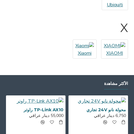
Ubiquiti
X
Xiaomi
XIAOMI
الأكثر مشاهدة
محولة نانو 24V تجاري
TP-Link AX10 راوتر
6,750 دينار عراقي
55,000 دينار عراقي
00