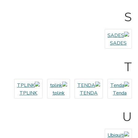
S
SADES
T
TPLINK
tplink
TENDA
Tenda
U