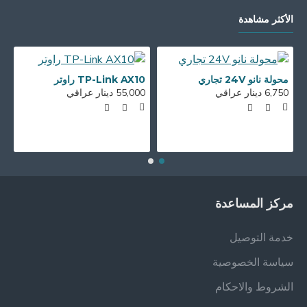
الأكثر مشاهدة
محولة نانو 24V تجاري
TP-Link AX10 راوتر
6,750 دينار عراقي
55,000 دينار عراقي
00
مركز المساعدة
خدمة التوصيل
سياسة الخصوصية
الشروط والاحكام