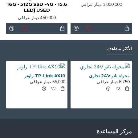
16G - 512G SSD -4G - 15.6
1,000,000 دينار عراقي
LED) USED
450,000 دينار عراقي
الأكثر مشاهدة
محولة نانو 24V تجاري
TP-Link AX10 راوتر
6,750 دينار عراقي
55,000 دينار عراقي
00
مركز المساعدة