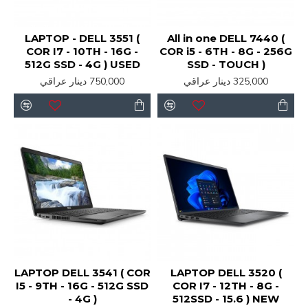
LAPTOP - DELL 3551 (
All in one DELL 7440 (
COR I7 - 10TH - 16G -
COR i5 - 6TH - 8G - 256G
512G SSD - 4G ) USED
SSD - TOUCH )
325,000 دينار عراقي
750,000 دينار عراقي
LAPTOP DELL 3541 ( COR
LAPTOP DELL 3520 (
I5 - 9TH - 16G - 512G SSD
COR I7 - 12TH - 8G -
- 4G )
512SSD - 15.6 ) NEW