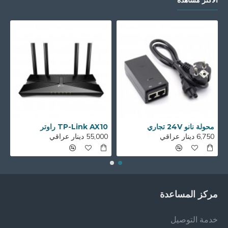
الأكثر مشاهدة
محولة نانو 24V تجاري
TP-Link AX10 راوتر
6,750 دينار عراقي
55,000 دينار عراقي
00
مركز المساعدة
خدمة التوصيل