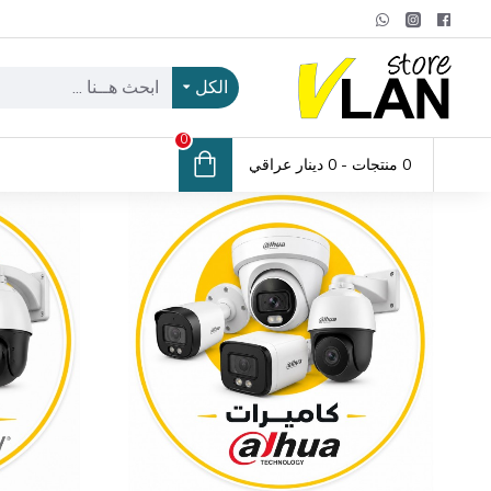
الكل
0
0 منتجات - 0 دينار عراقي