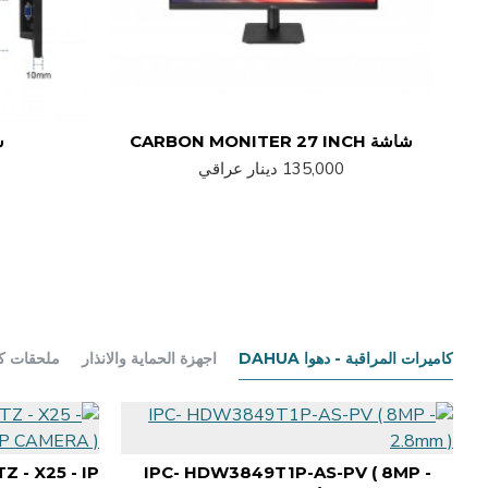
شاشة CARBON MONITER 27 INCH
شا
135,000 دينار عراقي
كاميرات المراقبة - دهوا DAHUA
اجهزة الحماية والانذار
ملحقات كا
 - X25 - IP
IPC- HDW3849T1P-AS-PV ( 8MP -