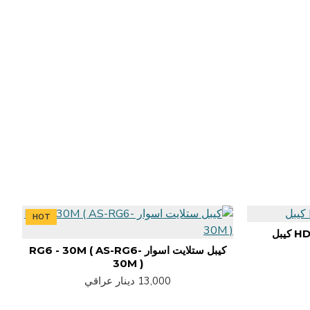
HOT
بل
كيبل ستلايت اسوار RG6 - 30M ( AS-RG6-
30M )
13,000 دينار عراقي