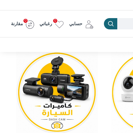
0
0
حسابي
رغباتي
مقارنة