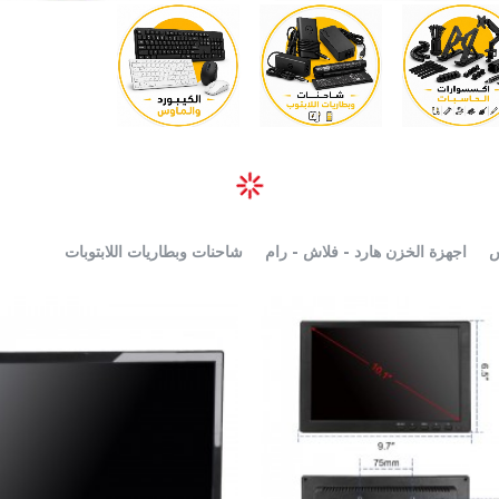
س
اجهزة الخزن هارد - فلاش - رام
شاحنات وبطاريات اللابتوبات