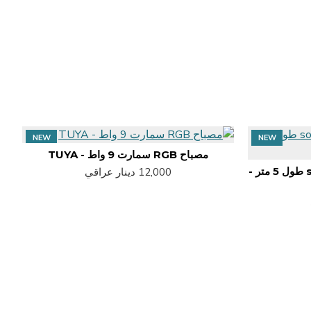
NEW
NEW
مصباح RGB سمارت 9 واط - TUYA
نشرة سمارت L3 سونوف sonoff طول 5 متر -
12,000 دينار عراقي